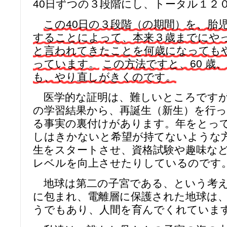
40日ずつの３段階にし、トータル１２
この40日の３段階（の期間）を、胎
することによって、本来３歳までにや
と言われてきたことを何歳になっても
っています。
この方法ですと、60 歳
も、やり直しがきくのです。
医学的な証明は、難しいところですが
の学習結果から、
再誕生
（新生）を行
る事実の裏付けがあります。年をとっ
しはきかないと希望が持てないような
生をスタートさせ、資格試験や趣味な
レベルを向上させたりしているのです
地球は第二の子宮である、という考え
に包まれ、電離層に保護された地球は
うでもあり、人間を育んでくれていま