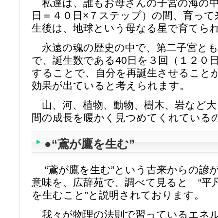
私達は、誰もお母さんの子宮の海の中で
日＝４０日×７ステップ）の間、育って
生後は、地球という母なる星で育てら
永遠の魂の歴史の中で、第二子宮とも
で、誕生数である40日を３回（１２０
することで、自分を
再誕生
させること
効果が出ていると考えられます。
山、河、植物、動物、樹木、岩など大
間の成長を暖かく見つめてくれている
●“鳶が鷹を生む”
“鳶が鷹を生む”という古来からの諺
意味を、広辞苑で、調べて見ると “平
を生むこと”と説明されております。
我々が物理の法則で習っているエネル