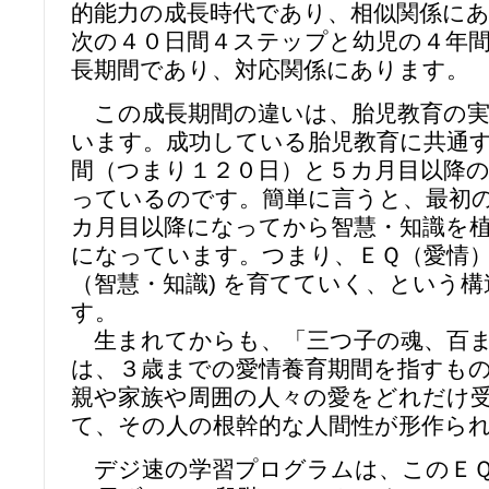
的能力の成長時代であり、相似関係に
次の４０日間４ステップと幼児の４年
長期間であり、対応関係にあります。
この成長期間の違いは、胎児教育の実
います。成功している胎児教育に共通
間（つまり１２０日）と５カ月目以降
っているのです。簡単に言うと、最初
カ月目以降になってから智慧・知識を
になっています。つまり、ＥＱ（愛情
（智慧・知識) を育てていく、という
す。
生まれてからも、「三つ子の魂、百ま
は、３歳までの愛情養育期間を指すも
親や家族や周囲の人々の愛をどれだけ
て、その人の根幹的な人間性が形作ら
デジ速の学習プログラムは、このＥＱ