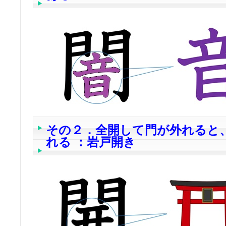
その２．全開して門が外れると
れる ：岩戸開き