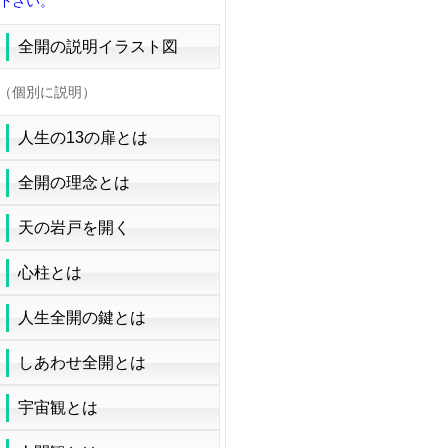
下さい。
全開の説明イラスト図
（個別に説明）
人生の13の扉とは
全開の理念とは
天の岩戸を開く
心柱とは
人生全開の鍵とは
しあわせ全開とは
宇宙観とは