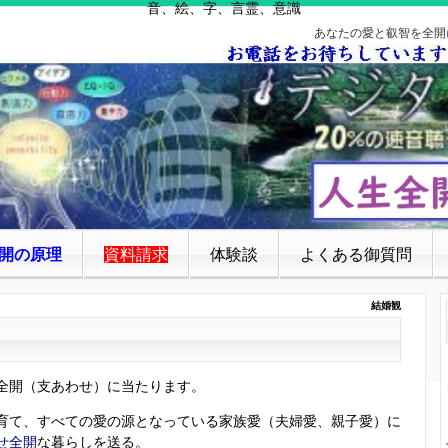
音、絵、字、言霊、意識
あなたの愛と叡智を全開
開の原理
資料請求
体験談
よくある御質問
結婚観
全開（支あわせ）に当たります。
育て、すべての愛の源となっている家族愛（夫婦愛、親子愛）に
せ全開
な暮らしを送る。