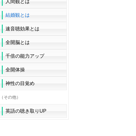
人間観とは
結婚観とは
速音聴効果とは
全開脳とは
千倍の能力アップ
全開体操
神性の目覚め
（その他）
英語の聴き取りUP