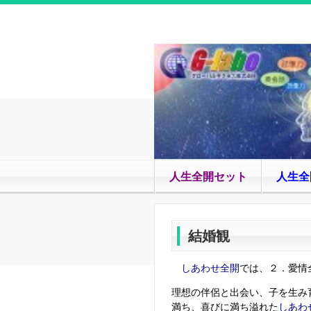
人生全開セット
人生全
結婚観
しあわせ全開
では、２．愛情
理想の伴侶と出会い、子を生み
満ち、喜びに満ち溢れた
しあわ