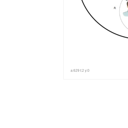
a:629 t:2 y:0